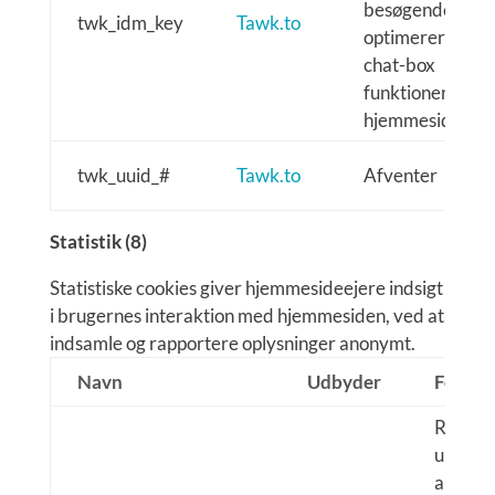
besøgende –
twk_idm_key
Tawk.to
optimerer
chat-box
funktionen på
hjemmesiden.
twk_uuid_#
Tawk.to
Afventer
Statistik (8)
Statistiske cookies giver hjemmesideejere indsigt
i brugernes interaktion med hjemmesiden, ved at
indsamle og rapportere oplysninger anonymt.
Navn
Udbyder
Formål
Registr
unikt I
anvende