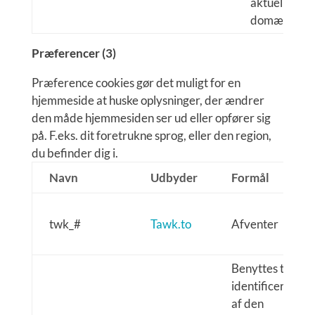
aktuelle
domæne.
Præferencer (3)
Præference cookies gør det muligt for en
hjemmeside at huske oplysninger, der ændrer
den måde hjemmesiden ser ud eller opfører sig
på. F.eks. dit foretrukne sprog, eller den region,
du befinder dig i.
Navn
Udbyder
Formål
twk_#
Tawk.to
Afventer
Benyttes til
identificering
af den