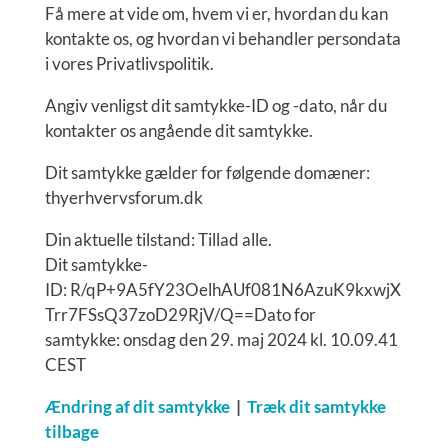
Få mere at vide om, hvem vi er, hvordan du kan
kontakte os, og hvordan vi behandler persondata
i vores Privatlivspolitik.
Angiv venligst dit samtykke-ID og -dato, når du
kontakter os angående dit samtykke.
Dit samtykke gælder for følgende domæner:
thyerhvervsforum.dk
Din aktuelle tilstand: Tillad alle.
Dit samtykke-
ID:
R/qP+9A5fY23OelhAUf081N6AzuK9kxwjX
Trr7FSsQ37zoD29RjV/Q==
Dato for
samtykke:
onsdag den 29. maj 2024 kl. 10.09.41
CEST
Ændring af dit samtykke
|
Træk dit samtykke
tilbage