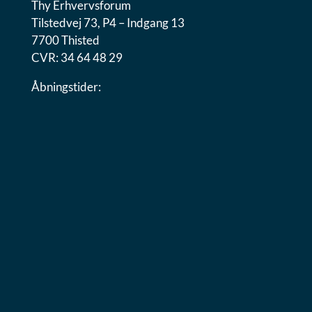
Thy Erhvervsforum
Tilstedvej 73, P4 – Indgang 13
7700 Thisted
CVR: 34 64 48 29
Åbningstider:
Man-tors: 08:00-16:00
Fredag: 08:00-13:00
+45 97 96 30 90
info@thyef.dk
Social
Cookiedeklaration
Privatlivspolitik